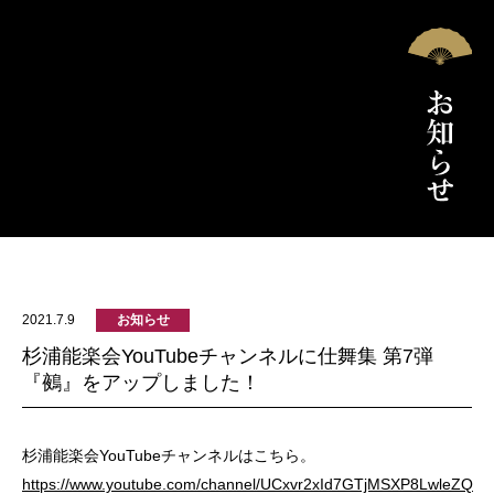
2021.7.9
お知らせ
杉浦能楽会YouTubeチャンネルに仕舞集 第7弾
『鵺』をアップしました！
杉浦能楽会YouTubeチャンネルはこちら。
https://www.youtube.com/channel/UCxvr2xId7GTjMSXP8LwleZQ